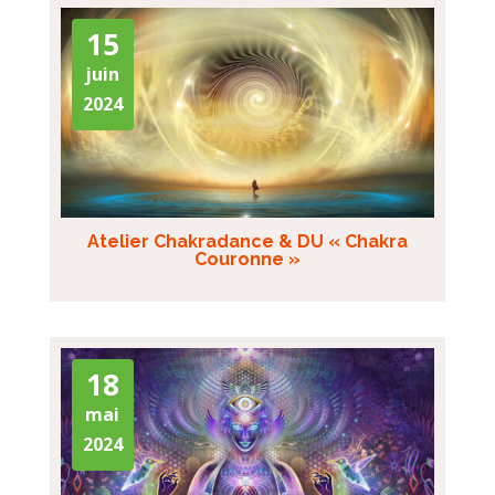
15
juin
2024
Atelier Chakradance & DU « Chakra
Couronne »
18
mai
2024