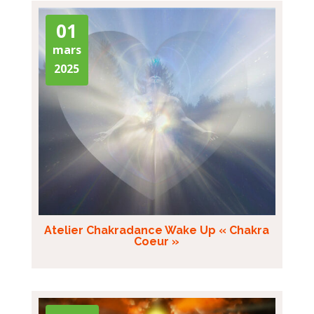
01
mars
2025
Atelier Chakradance Wake Up « Chakra
Coeur »