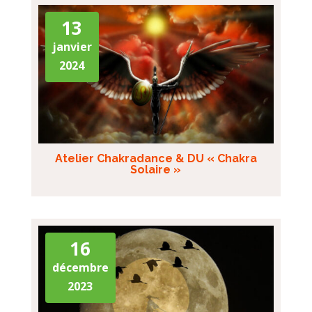
13
janvier
2024
Atelier Chakradance & DU « Chakra
Solaire »
16
décembre
2023