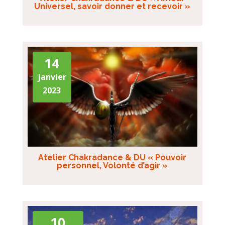
Universel, savoir donner et recevoir »
14
janvier
2023
Atelier Chakradance & DU « Pouvoir
personnel, Volonté d’agir »
10