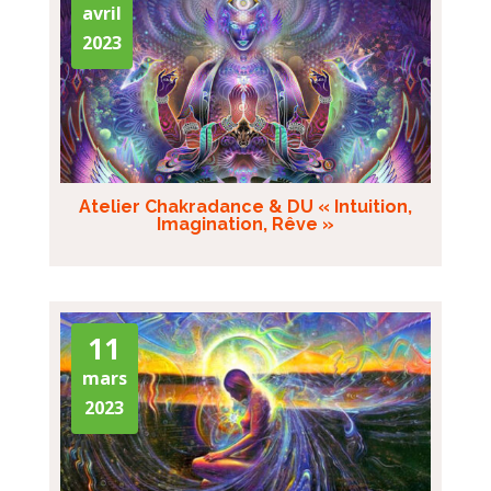
avril
2023
Atelier Chakradance & DU « Intuition,
Imagination, Rêve »
11
mars
2023