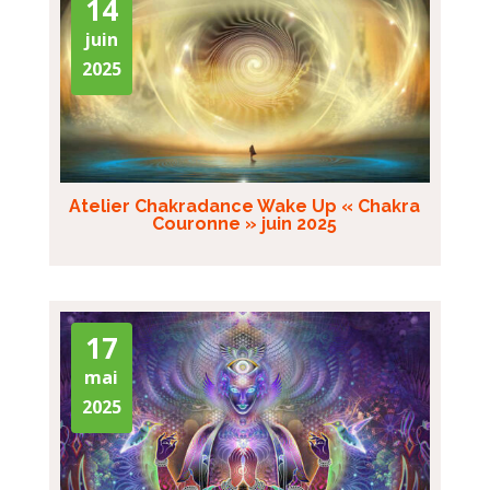
14
juin
2025
Atelier Chakradance Wake Up « Chakra
Couronne » juin 2025
17
mai
2025