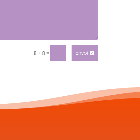
=
Envoi
8 + 8