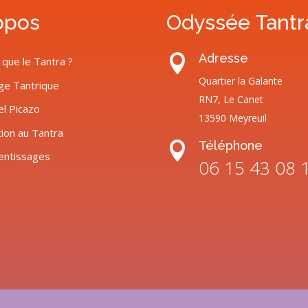
opos
Odyssée Tantr
Adresse

 que le Tantra ?
Quartier la Galante
ge Tantrique
RN7, Le Canet
el Picazo
13590 Meyreuil
tion au Tantra
Téléphone

entissages
06 15 43 08 