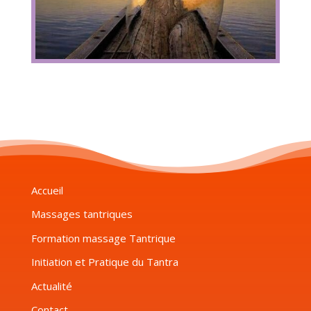
Accueil
Massages tantriques
Formation massage Tantrique
Initiation et Pratique du Tantra
Actualité
Contact