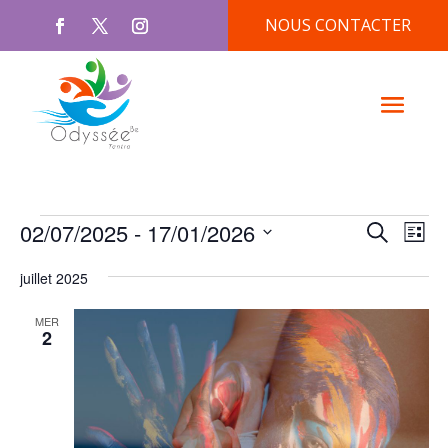
NOUS CONTACTER
Évènements
Reche
Nav
02/07/2025
 - 
17/01/2026
Recherche
Liste
de
et
Sélectionnez
vu
naviga
juillet 2025
une
Év
de
date.
MER
vues
2
Évène