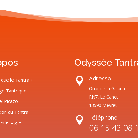
opos
Odyssée Tantr
Adresse

 que le Tantra ?
Quartier la Galante
ge Tantrique
RN7, Le Canet
el Picazo
13590 Meyreuil
tion au Tantra
Téléphone

entissages
06 15 43 08 