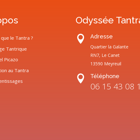
opos
Odyssée Tantr
Adresse

 que le Tantra ?
Quartier la Galante
ge Tantrique
RN7, Le Canet
el Picazo
13590 Meyreuil
tion au Tantra
Téléphone

entissages
06 15 43 08 