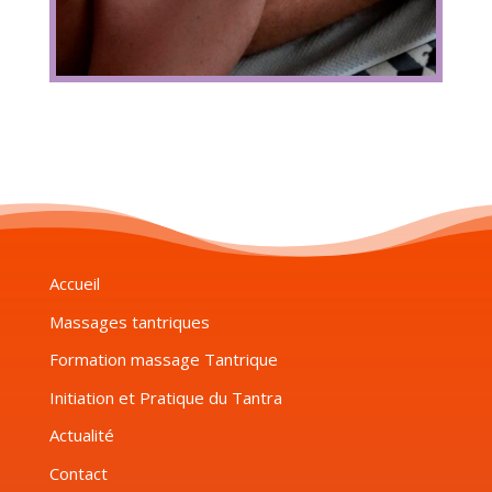
Accueil
Massages tantriques
Formation massage Tantrique
Initiation et Pratique du Tantra
Actualité
Contact