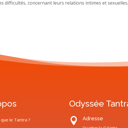
 difficultés, concernant leurs relations intimes et sexuelles
opos
Odyssée Tantr
Adresse

 que le Tantra ?
Quartier la Galante