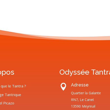
opos
Odyssée Tantr
Adresse

 que le Tantra ?
Quartier la Galante
ge Tantrique
RN7, Le Canet
el Picazo
13590 Meyreuil