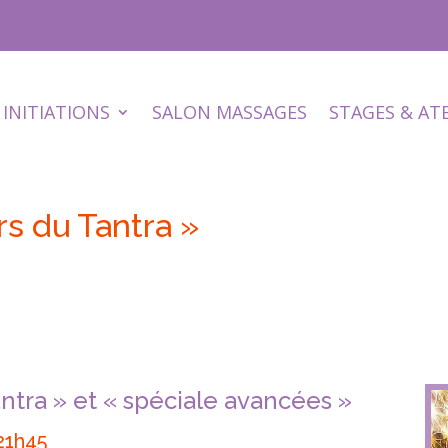
INITIATIONS
SALON MASSAGES
STAGES & AT
rs du Tantra »
antra » et « spéciale avancées »
 21h45