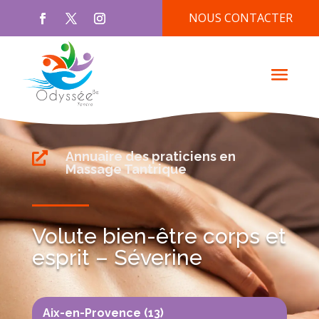
NOUS CONTACTER
Annuaire des praticiens en

Massage Tantrique
Volute bien-être corps et
esprit – Séverine
Aix-en-Provence (13)