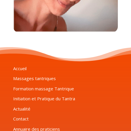
Accueil
Massages tantriques
Formation massage Tantrique
Initiation et Pratique du Tantra
Actualité
Contact
Annuaire des praticiens