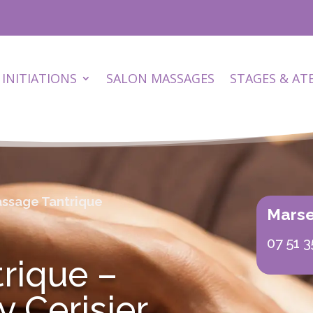
INITIATIONS
SALON MASSAGES
STAGES & AT
assage Tantrique
Marsei
07 51 3
rique –
y Cerisier