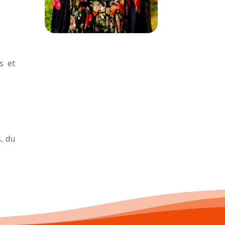
s et
s, du