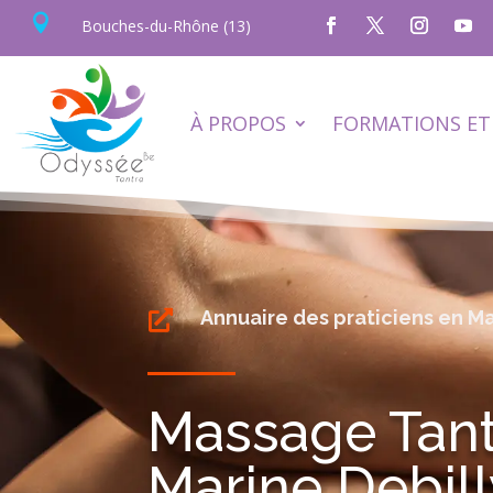

Bouches-du-Rhône (13)
À PROPOS
FORMATIONS ET 
Annuaire des praticiens en M

Massage Tant
Marine Debill