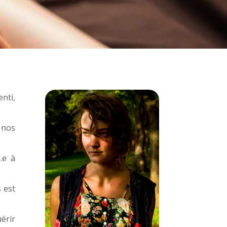
enti,
 nos
.e à
 est
érir