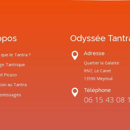
opos
Odyssée Tantr
Adresse

 que le Tantra ?
Quartier la Galante
ge Tantrique
RN7, Le Canet
el Picazo
13590 Meyreuil
tion au Tantra
Téléphone

entissages
06 15 43 08 