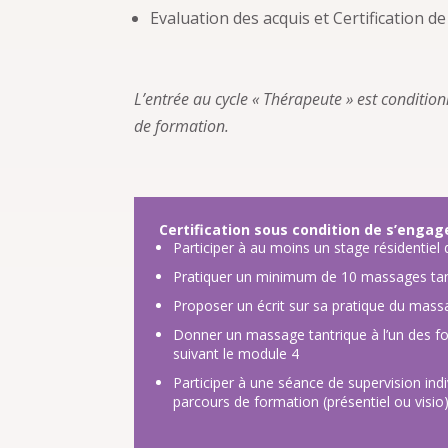
Evaluation des acquis et Certification d
L’entrée au cycle « Thérapeute » est condition
de formation.
Certification sous condition de s’engage
Participer à au moins un stage résidentiel
Pratiquer un minimum de 10 massages tan
Proposer un écrit sur sa pratique du mass
Donner un massage tantrique à l’un des fo
suivant le module 4
Participer à une séance de supervision ind
parcours de formation (présentiel ou visio