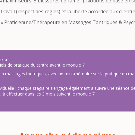
s/maximiseurs, 5 blessures de l’âme…). Notions de base en s
travail (respect des règles) et la liberté accordée aux client(
de « Praticien(ne/Thérapeute en Massages Tantriques & Psycho-
r à :
iels de pratique du tantra avant le module 7
s en massages tantriques, avec un mini-mémoire sur la pratique du m
ividuelle : chaque stagiaire s’engage également à suivre une séance de
), à effectuer dans les 3 mois suivant le module 7