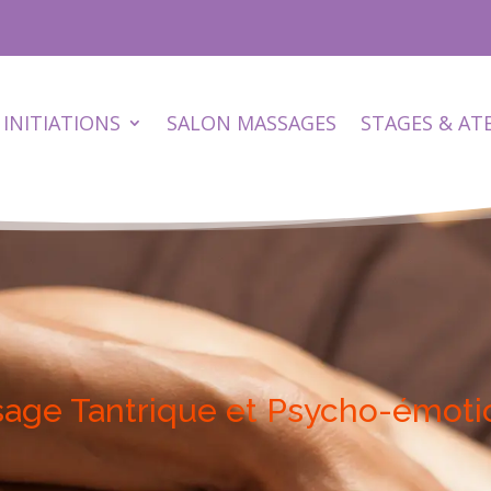
INITIATIONS
SALON MASSAGES
STAGES & AT
sage Tantrique et Psycho-émoti