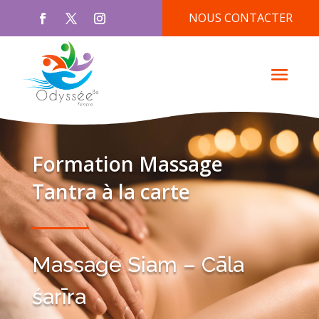
NOUS CONTACTER
Formation Massage
Tantra à la carte
Massage Siam – Cāla
śarīra