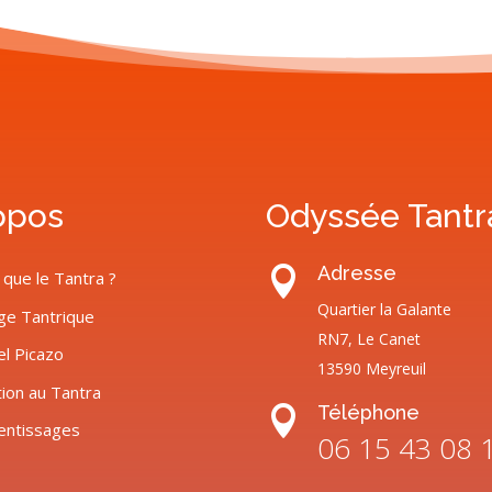
opos
Odyssée Tantr
Adresse

 que le Tantra ?
Quartier la Galante
ge Tantrique
RN7, Le Canet
el Picazo
13590 Meyreuil
tion au Tantra
Téléphone

entissages
06 15 43 08 