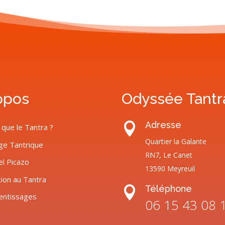
opos
Odyssée Tantr
Adresse

 que le Tantra ?
Quartier la Galante
ge Tantrique
RN7, Le Canet
el Picazo
13590 Meyreuil
tion au Tantra
Téléphone

entissages
06 15 43 08 