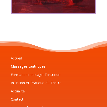
Accueil
Massages tantriques
Formation massage Tantrique
Initiation et Pratique du Tantra
Actualité
Contact