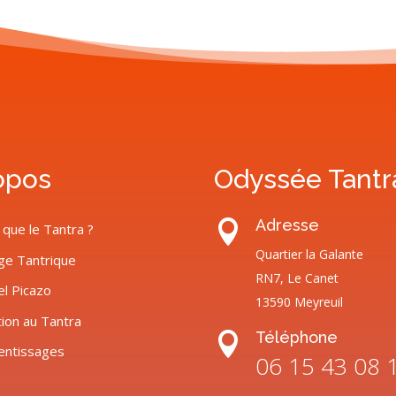
opos
Odyssée Tantr
Adresse

 que le Tantra ?
Quartier la Galante
ge Tantrique
RN7, Le Canet
el Picazo
13590 Meyreuil
tion au Tantra
Téléphone

entissages
06 15 43 08 