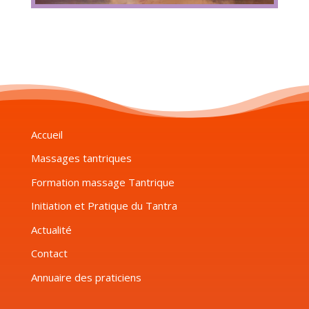
Accueil
Massages tantriques
Formation massage Tantrique
Initiation et Pratique du Tantra
Actualité
Contact
Annuaire des praticiens